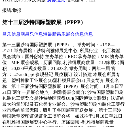
报错/举报
第十三届沙特国际塑胶展（PPPP）
昌乐信息网
昌乐信息港
最新昌乐展会信息信息
第十三届沙特国际塑胶展（PPPP）， 举办时间：-/1/18---
-/1/21 举办展馆：沙特利雅得展览中心; 所属行业：化工橡塑
展会城市：国外|沙特 主办单位：REC 承办单位：MIE 协办单
位：MIE 展会规模：历届回顾-利雅得展商数量：512家展出面
积：20,000平观众数量：21,423名 举办周期：两年一届 官
方-：-://saudi-pp/ 参观登记 展位预订 设计搭建 本展会所属专
题：塑料橡胶工业展会(3)塑料模具展会(2) 展会简介 展会名
称：第十三届沙特国际塑胶展（PPPP）展会时间：1月18日至
21日 两年一届展会地点：利雅得展会简介: 沙特国际塑胶印刷
包装化工博览会是沙特地区获得UFI(国际博览会联盟）认证的
最大的塑印以及石化类专业展会。沙特塑胶印刷包装化工等行
业市场的前景无限，吸引了各国展商踊跃参展， 第十三届沙
特国际塑胶印证保证化工博览会将一如既往于1月18日至21日
在利雅得国际展览中心举行。历届回顾 -利雅得展商数量：