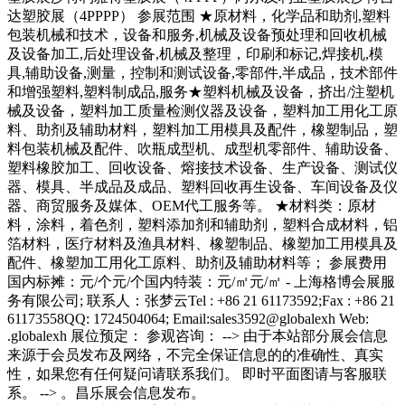
达塑胶展（4PPPP） 参展范围 ★原材料，化学品和助剂,塑料
包装机械和技术，设备和服务,机械及设备预处理和回收机械
及设备加工,后处理设备,机械及整理，印刷和标记,焊接机,模
具,辅助设备,测量，控制和测试设备,零部件,半成品，技术部件
和增强塑料,塑料制成品,服务★塑料机械及设备，挤出/注塑机
械及设备，塑料加工质量检测仪器及设备，塑料加工用化工原
料、助剂及辅助材料，塑料加工用模具及配件，橡塑制品，塑
料包装机械及配件、吹瓶成型机、成型机零部件、辅助设备、
塑料橡胶加工、回收设备、熔接技术设备、生产设备、测试仪
器、模具、半成品及成品、塑料回收再生设备、车间设备及仪
器、商贸服务及媒体、OEM代工服务等。 ★材料类：原材
料，涂料，着色剂，塑料添加剂和辅助剂，塑料合成材料，铝
箔材料，医疗材料及渔具材料、橡塑制品、橡塑加工用模具及
配件、橡塑加工用化工原料、助剂及辅助材料等； 参展费用
国内标摊：元/个元/个国内特装：元/㎡元/㎡ - 上海格博会展服
务有限公司; 联系人：张梦云Tel : +86 21 61173592;Fax : +86 21
61173558QQ: 1724504064; Email:sales3592@globalexh Web:
.globalexh 展位预定： 参观咨询： --> 由于本站部分展会信息
来源于会员发布及网络，不完全保证信息的的准确性、真实
性，如果您有任何疑问请联系我们。 即时平面图请与客服联
系。 --> 。昌乐展会信息发布。