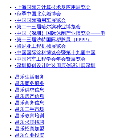
•
上海国际云计算技术及应用展览会
•
秋季中国北京婚博会
•
中国国际商用车展览会
•
第二十三届哈尔滨种业博览会
•
中国｛深圳｝国际休闲产业博览会——电
•
第十三届沙特国际塑胶展（PPPP）
•
肯尼亚工程机械展览会
•
中国国际涂料博览会暨第十九届中国
•
中国汽车工程学会年会暨展览会
•
深圳原创设计时装周原创设计展深圳
昌乐生活服务
昌乐商务服务
昌乐供求信息
昌乐房产信息
昌乐商务信息
昌乐二手市场
昌乐教育培训
昌乐求职招聘
昌乐招商加盟
昌乐创业投资