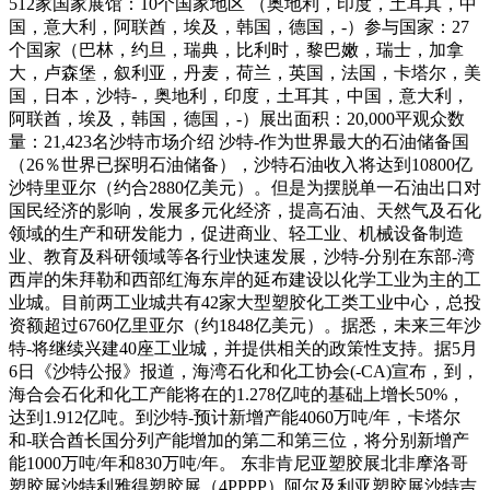
512家国家展馆：10个国家地区 （奥地利，印度，土耳其，中
国，意大利，阿联酋，埃及，韩国，德国，-）参与国家：27
个国家（巴林，约旦，瑞典，比利时，黎巴嫩，瑞士，加拿
大，卢森堡，叙利亚，丹麦，荷兰，英国，法国，卡塔尔，美
国，日本，沙特-，奥地利，印度，土耳其，中国，意大利，
阿联酋，埃及，韩国，德国，-）展出面积：20,000平观众数
量：21,423名沙特市场介绍 沙特-作为世界最大的石油储备国
（26％世界已探明石油储备），沙特石油收入将达到10800亿
沙特里亚尔（约合2880亿美元）。但是为摆脱单一石油出口对
国民经济的影响，发展多元化经济，提高石油、天然气及石化
领域的生产和研发能力，促进商业、轻工业、机械设备制造
业、教育及科研领域等各行业快速发展，沙特-分别在东部-湾
西岸的朱拜勒和西部红海东岸的延布建设以化学工业为主的工
业城。目前两工业城共有42家大型塑胶化工类工业中心，总投
资额超过6760亿里亚尔（约1848亿美元）。据悉，未来三年沙
特-将继续兴建40座工业城，并提供相关的政策性支持。据5月
6日《沙特公报》报道，海湾石化和化工协会(-CA)宣布，到，
海合会石化和化工产能将在的1.278亿吨的基础上增长50%，
达到1.912亿吨。到沙特-预计新增产能4060万吨/年，卡塔尔
和-联合酋长国分列产能增加的第二和第三位，将分别新增产
能1000万吨/年和830万吨/年。 东非肯尼亚塑胶展北非摩洛哥
塑胶展沙特利雅得塑胶展（4PPPP）阿尔及利亚塑胶展沙特吉