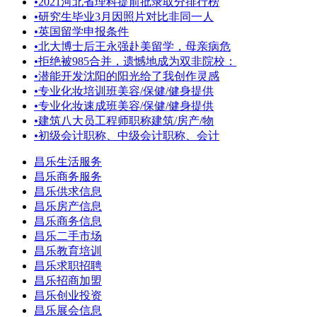
•
2021河北省理科提前批录取分排行榜
•
研究生毕业3月因照片对比非同一人
•
英国留学申报条件
•
北大博士后王永强赴美留学，母亲病危
•
拒绝被985合并，遗憾地成为双非院校：
•
潜能开发沈阳的阳光给了我创作灵感
•
专业化妆培训班美容/保健/健身提供
•
专业化妆速成班美容/保健/健身提供
•
建筑八大员工程师职称建筑/房产/物
•
初级会计职称、中级会计职称、会计
昌乐生活服务
昌乐商务服务
昌乐供求信息
昌乐房产信息
昌乐商务信息
昌乐二手市场
昌乐教育培训
昌乐求职招聘
昌乐招商加盟
昌乐创业投资
昌乐展会信息