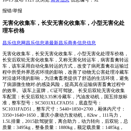
报错/举报
无害化收集车，长安无害化收集车，小型无害化处
理车价格
昌乐信息网
昌乐信息港
最新昌乐商务信息信息
无害化收集车，长安无害化收集车，小型无害化处理车价格，
长安后双轮无害化收集车，又称无害化转运车，病害畜禽转运
车，该车采用自动化集转运的方式，改变了病死畜禽在运输过
程中所受外界恶劣环境的影响，改善了动物无公害处理冷藏车
对沿途环境的影响，为活禽畜类提供了舒适的生活环境，避免
了病源微生物对-的感染风险，提高其在运输病害畜禽过程中
的效率。 该车上蓝牌，C证可驾驶。 长安后双轮无害化收集
车配置：长安后双轮3.35米冷藏车，汽油发动机，国五排放标
准，整车型号：SC5031XLCFAD51，底盘型号：
SC1031FAD51，整车尺寸：5440×1850×2700，厢体内尺寸：
3350×1640×1650，重庆小康动力发动机，82kw，111马力，
1.5L排量，2015款驾驶室，离合助力，动力转向，后双轮，总
质量：3495kg，整备质量：1880kg，额定载质量：1485kg，