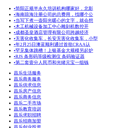
•
简阳正规半永久培训机构哪家好，北影
•
海南琼海注册公司的总费用，找哪个公
•
当写下煮一壶阳光暖心的文字，就会想
•
木工机械设备加工中心雕刻机数控开
•
成都圣皇酒店管理有限公司跨越经济
•
无害化收集车，长安无害化收集车，小型
•
年2月25日澳蓝顺利通过首批CRAA认
•
罕见集体跳槽！上银基金大规模另起炉
•
RJS 条形码等级检测仪 条码验证器
•
第二套壹分人民币和光绪元宝一组钱
昌乐生活服务
昌乐商务服务
昌乐供求信息
昌乐房产信息
昌乐商务信息
昌乐二手市场
昌乐教育培训
昌乐求职招聘
昌乐招商加盟
昌乐创业投资