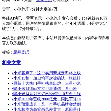
雷军：小米汽车7分钟大定破2万
每经AI快讯，雷军表示，小米汽车发布会后，1分钟就有10万
人加心愿单，用户的热情是很高的。他刚刚透露，4分钟大定
破了1万，7分钟破2万。
本信息由网络用户发布，
本站只提供信息展示，内容详情请与
官方联系确认。
标签 :
最新资讯
相关文章
•
小米赢麻了！这个实用新规定即将上线
•
小米15和一加13均再次被确认：模组排
•
最新十大热门手机榜单出炉！三星小米
•
曝小米14Ultra支持卫星通信：系小米
•
曝小米14系列盲订已经超过10万台！线
•
小米2022年营收2800亿元，同比下降14
•
小米预测成真！又一个手机品牌突然倒
•
小米和华为高管画风差异大，原因是什