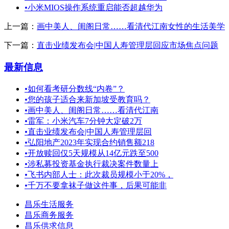
•
小米MIOS操作系统重启能否超越华为
上一篇：
画中美人、闺阁日常……看清代江南女性的生活美学
下一篇：
直击业绩发布会|中国人寿管理层回应市场焦点问题
最新信息
•
如何看考研分数线“内卷”？
•
您的孩子适合来新加坡受教育吗？
•
画中美人、闺阁日常……看清代江南
•
雷军：小米汽车7分钟大定破2万
•
直击业绩发布会|中国人寿管理层回
•
弘阳地产2023年实现合约销售额218
•
开放赎回仅5天规模从14亿元跌至500
•
涉私募投资基金执行裁决案件数量上
•
飞书内部人士：此次裁员规模小于20%，
•
千万不要拿袜子做这件事，后果可能非
昌乐生活服务
昌乐商务服务
昌乐供求信息