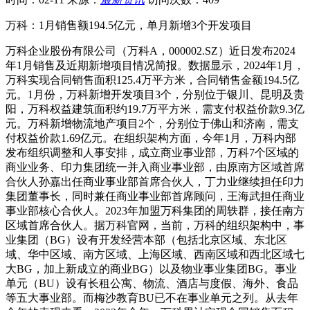
万科：1月销售额194.5亿元，单月新增3个开发项目
万科企业股份有限公司（万科A，000002.SZ）近日发布2024
年1月销售及近期新增项目情况简报。数据显示，2024年1月，
万科实现合同销售面积125.4万平方米，合同销售金额194.5亿
元。1月份，万科新增开发项目3个，分别位于银川、昆明及贵
阳，万科权益建筑面积约19.7万平方米，需支付权益价款9.3亿
元。万科新增物流地产项目2个，分别位于佛山和济南，需支
付权益价款1.69亿元。在组织架构方面，今年1月，万科内部
发布组织调整和人事安排，成立商业事业部，万科7个区域的
商业业务、印力集团统一并入商业事业部，由原南方区域首席
合伙人孙嘉出任商业事业部首席合伙人，丁力业继续担任印力
集团董事长，同时兼任商业事业部首席顾问，王海武担任商业
事业部核心合伙人。2023年加盟万科集团的周轶群，接任南方
区域首席合伙人。据万科官网，当前，万科的组织架构中，事
业集团（BG）设有开发经营本部（包括北京区域、东北区
域、华中区域、南方区域、上海区域、西南区域和西北区域七
大BG，加上新成立的商业BG）以及物业事业集团BG。事业
单元（BU）设有长租公寓、物流、酒店与度假、海外、食品
等五大事业部。而梅沙教育BU已不在事业单元之列。从去年