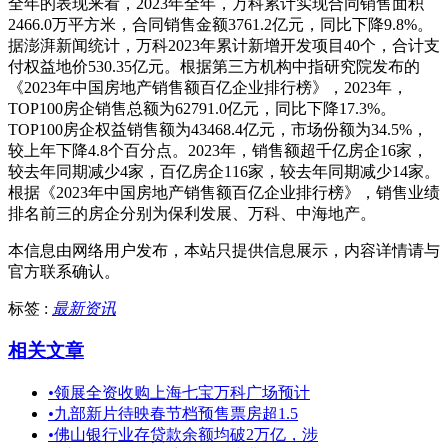
全年的表现来看，2023年全年，万科累计实现合同销售面积
2466.0万平方米，合同销售金额3761.2亿元，同比下降9.8%。
据澎湃新闻统计，万科2023年累计新增开发项目40个，合计支
付权益地价530.35亿元。根据第三方机构中指研究院发布的
《2023年中国房地产销售额百亿企业排行榜》，2023年，
TOP100房企销售总额为62791.0亿元，同比下降17.3%。
TOP100房企权益销售额为43468.4亿元，市场份额为34.5%，
较上年下降4.8个百分点。2023年，销售额超千亿房企16家，
较去年同期减少4家，百亿房企116家，较去年同期减少14家。
根据《2023年中国房地产销售额百亿企业排行榜》，销售业绩
排名前三的房企分别为保利发展、万科、中海地产。
本信息由网络用户发布，
本站只提供信息展示，内容详情请与
官方联系确认。
标签 :
最新资讯
相关文章
•
领展全资收购上海七宝万科广场预计
•
九部新片待映春节档预售票房超1.5
•
佛山银行业存贷款余额均破2万亿，涉