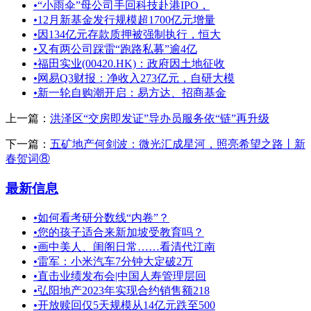
•
“小雨伞”母公司手回科技赴港IPO，
•
12月新基金发行规模超1700亿元增量
•
因134亿元存款质押被强制执行，恒大
•
又有两公司踩雷“跑路私募”逾4亿
•
福田实业(00420.HK)：政府因土地征收
•
网易Q3财报：净收入273亿元，自研大模
•
新一轮自购潮开启：易方达、招商基金
上一篇：
洪泽区“交房即发证”导办员服务依“链”再升级
下一篇：
五矿地产何剑波：微光汇成星河，照亮希望之路丨新
春贺词⑧
最新信息
•
如何看考研分数线“内卷”？
•
您的孩子适合来新加坡受教育吗？
•
画中美人、闺阁日常……看清代江南
•
雷军：小米汽车7分钟大定破2万
•
直击业绩发布会|中国人寿管理层回
•
弘阳地产2023年实现合约销售额218
•
开放赎回仅5天规模从14亿元跌至500