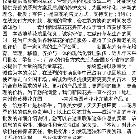
仅能提供高质量的草花，营造完美的优质景观工程，还能为您
提供完善的系列方案及后期的养护支持，为园林绿化带来新的
理念。批发；零售；-是草花的售卖方式，支持支付；转账；
在线支付方式付款，根据的需求，会在双方协商的时间发货，
请知悉！ 青州新园草花花卉苗木位于青州市黄楼花卉
园，本基地草花质量优良，诚实守信，在做好草花生产的同
时，还为广大提供各种草花的配送服务，赢得了众多新老的高
度评价，是一家可靠的生产型公司。 新园花卉有草花培
育、管理、移植、养护与一体的现代化管理队伍，近几年来采
用批发；零售；-；厂家-的销售方式先后为全国多个省市的需
求提供了大量的高质量草花。 始终坚持以质量为上，
诚信为本的宗旨，在激烈的市场竞争中已占有了稳固地位，并
使产品走向全国市场，竭诚为需求提供更新更完美的苗木，更
符合市场需求的草花。更好的产品质量，更周到的服务，更合
理的价格。为了您的满意，我们新园花卉一直在努力！地址：
青州市黄楼花卉园 -青州新园草花花卉苗木产品服
务，给您不止是粉牵牛，四季美女樱，天天开供应商，丰花月
季价格的信息免责声明：以上白羽衣甘蓝——成活率高的草花
批发的详细介绍说明，您可以在这里联系这条信息的卖家，该
信息的真实性、准确性和合法性由商家负责。『本站』对此不
承担任何保证责任。举报投诉：如发现违法和不良资讯，请
联系我们举报。。昌乐供求信息发布。