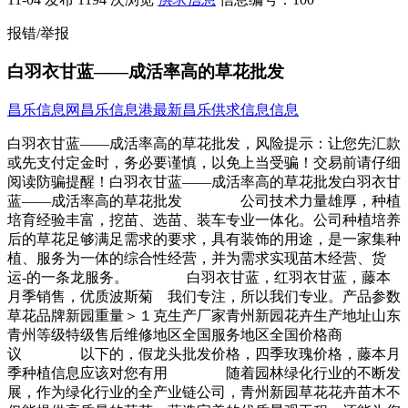
报错/举报
白羽衣甘蓝——成活率高的草花批发
昌乐信息网
昌乐信息港
最新昌乐供求信息信息
白羽衣甘蓝——成活率高的草花批发，风险提示：让您先汇款
或先支付定金时，务必要谨慎，以免上当受骗！交易前请仔细
阅读防骗提醒！白羽衣甘蓝——成活率高的草花批发白羽衣甘
蓝——成活率高的草花批发 公司技术力量雄厚，种植
培育经验丰富，挖苗、选苗、装车专业一体化。公司种植培养
后的草花足够满足需求的要求，具有装饰的用途，是一家集种
植、服务为一体的综合性经营，并为需求实现苗木经营、货
运-的一条龙服务。 白羽衣甘蓝，红羽衣甘蓝，藤本
月季销售，优质波斯菊 我们专注，所以我们专业。产品参数
草花品牌新园重量＞１克生产厂家青州新园花卉生产地址山东
青州等级特级售后维修地区全国服务地区全国价格商
议 以下的，假龙头批发价格，四季玫瑰价格，藤本月
季种植信息应该对您有用 随着园林绿化行业的不断发
展，作为绿化行业的全产业链公司，青州新园草花花卉苗木不