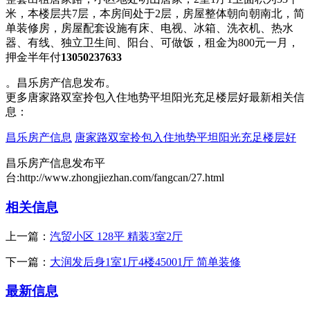
米，本楼层共7层，本房间处于2层，房屋整体朝向朝南北，简
单装修房，房屋配套设施有床、电视、冰箱、洗衣机、热水
器、有线、独立卫生间、阳台、可做饭，租金为800元一月，
押金半年付
13050237633
。昌乐房产信息发布。
更多唐家路双室拎包入住地势平坦阳光充足楼层好最新相关信
息：
昌乐房产信息
唐家路双室拎包入住地势平坦阳光充足楼层好
昌乐房产信息发布平
台:http://www.zhongjiezhan.com/fangcan/27.html
相关信息
上一篇：
汽贸小区 128平 精装3室2厅
下一篇：
大润发后身1室1厅4楼45001厅 简单装修
最新信息