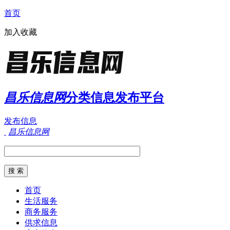
首页
加入收藏
昌乐信息网
分类信息发布平台
发布信息
昌乐信息网
首页
生活服务
商务服务
供求信息